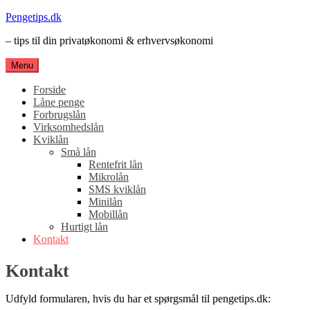
Spring
Pengetips.dk
til
– tips til din privatøkonomi & erhvervsøkonomi
indhold
Menu
Forside
Låne penge
Forbrugslån
Virksomhedslån
Kviklån
Små lån
Rentefrit lån
Mikrolån
SMS kviklån
Minilån
Mobillån
Hurtigt lån
Kontakt
Kontakt
Udfyld formularen, hvis du har et spørgsmål til pengetips.dk: